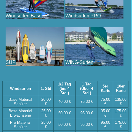
Windsurfen Base
Windsurfen PRO
SUP
WING-Surfen
1/2 Tag
1 Tag
5er
10er
Windsurfen
1. Std
(bis 4
(Über 4
Karte
Karte
Std.)
Std.)
Base Material
20.00
75.00
135.00
40.00 €
75.00 €
Schüler
€
€
€
Base Material
25.00
95.00
175.00
50.00 €
95.00 €
Erwachsene
€
€
€
Pro Material
25.00
95.00
175.00
50.00 €
95.00 €
Schüler
€
€
€