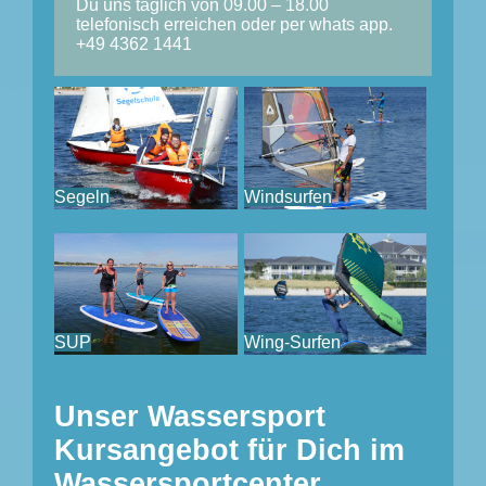
Du uns täglich von 09.00 – 18.00
telefonisch erreichen oder per whats app.
+49 4362 1441
Segeln
Windsurfen
SUP
Wing-Surfen
Unser Wassersport
Kursangebot für Dich im
Wassersportcenter