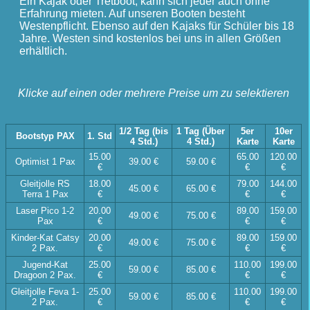
Ein Kajak oder Tretboot, kann sich jeder auch ohne
Erfahrung mieten. Auf unseren Booten besteht
Westenpflicht. Ebenso auf den Kajaks für Schüler bis 18
Jahre. Westen sind kostenlos bei uns in allen Größen
erhältlich.
Klicke auf einen oder mehrere Preise um zu selektieren
1/2 Tag (bis
1 Tag (Über
5er
10er
Bootstyp PAX
1. Std
4 Std.)
4 Std.)
Karte
Karte
15.00
65.00
120.00
Optimist 1 Pax
39.00 €
59.00 €
€
€
€
Gleitjolle RS
18.00
79.00
144.00
45.00 €
65.00 €
Terra 1 Pax
€
€
€
Laser Pico 1-2
20.00
89.00
159.00
49.00 €
75.00 €
Pax
€
€
€
Kinder-Kat Catsy
20.00
89.00
159.00
49.00 €
75.00 €
2 Pax.
€
€
€
Jugend-Kat
25.00
110.00
199.00
59.00 €
85.00 €
Dragoon 2 Pax.
€
€
€
Gleitjolle Feva 1-
25.00
110.00
199.00
59.00 €
85.00 €
2 Pax.
€
€
€