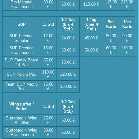
Pro Material
30.00
115.00
215.00
60.00 €
115.00 €
Erwachsene
€
€
€
1/2 Tag
1 Tag
5er
10er
SUP
1. Std
(bis 4
(Über 4
Karte
Karte
Std.)
Std.)
SUP Freeride
12.00
50.00
90.00
24.00 €
45.00 €
Schüler
€
€
€
SUP Freeride
15.00
60.00
110.00
30.00 €
50.00 €
Erwachsene
€
€
€
SUP Family Board
35.00
70.00 €
2-4 Pax
€
110.00
SUP Polo 6 Pax
220.00 €
€
Team SUP Max 8
75.00
150.00 €
Pax.
€
1/2 Tag
Wingsurfen /
1. Std
(bis 4
Foilen
Std.)
Surfboard + Wing
25.00
50.00 €
(Schüler)
€
Surfboard + Wing
30.00
60.00 €
(Erwachsene)
€