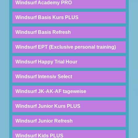
Windsurf Academy PRO
Windsurf Basis Kurs PLUS
Windsurf Basis Refresh
Windsurf EPT (Exclusive personal training)
Windsurf Happy Trial Hour
Windsurf Intensiv Select
Windsurf JK-AK-AF tageweise
Windsurf Junior Kurs PLUS
Windsurf Junior Refresh
Windsurf Kids PLUS