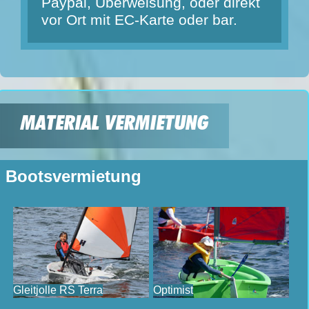
Paypal, Überweisung, oder direkt
vor Ort mit EC-Karte oder bar.
MATERIAL VERMIETUNG
Bootsvermietung
Gleitjolle RS Terra
Optimist