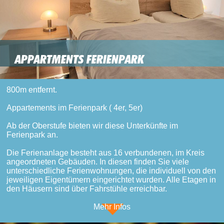
APPARTMENTS FERIENPARK
800m entfernt.
Appartements im Ferienpark ( 4er, 5er)
Ab der Oberstufe bieten wir diese Unterkünfte im
Ferienpark an.
Die Ferienanlage besteht aus 16 verbundenen, im Kreis
angeordneten Gebäuden. In diesen finden Sie viele
unterschiedliche Ferienwohnungen, die individuell von den
jeweiligen Eigentümern eingerichtet wurden. Alle Etagen in
den Häusern sind über Fahrstühle erreichbar.
Mehr Infos