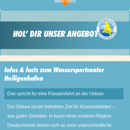
Mehr Infos
HOL’ DIR UNSER ANGEBOT
Infos & facts zum Wassersportcenter
Heiligenhafen
Das spricht für eine Klassenfahrt an die Ostsee
Die Ostsee ist ein beliebtes Ziel für Klassenfahrten –
aus guten Gründen. In kaum einer anderen Region
Deutschlands bieten sich so viele unterschiedliche