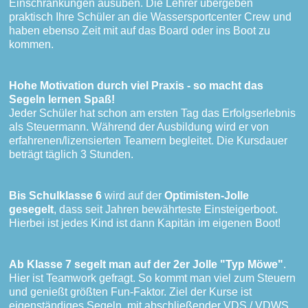
Einschränkungen ausüben. Die Lehrer übergeben
praktisch Ihre Schüler an die Wassersportcenter Crew und
haben ebenso Zeit mit auf das Board oder ins Boot zu
kommen.
Hohe Motivation durch viel Praxis - so macht das
Segeln lernen Spaß!
Jeder Schüler hat schon am ersten Tag das Erfolgserlebnis
als Steuermann. Während der Ausbildung wird er von
erfahrenen/lizensierten Teamern begleitet. Die Kursdauer
beträgt täglich 3 Stunden.
Bis Schulklasse 6
wird auf der
Optimisten-Jolle
gesegelt
, dass seit Jahren bewährteste Einsteigerboot.
Hierbei ist jedes Kind ist dann Kapitän im eigenen Boot!
Ab Klasse 7 segelt man auf der 2er Jolle "Typ Möwe"
.
Hier ist Teamwork gefragt. So kommt man viel zum Steuern
und genießt größten Fun-Faktor. Ziel der Kurse ist
eigenständiges Segeln, mit abschließender VDS / VDWS