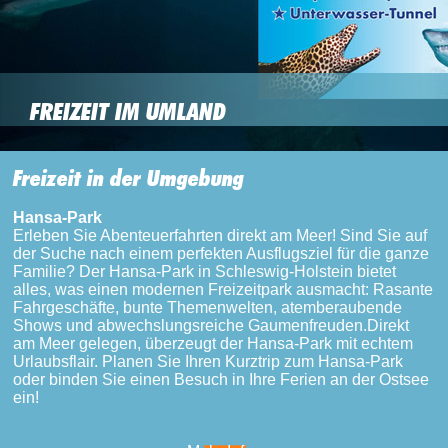
FREIZEIT IM UMLAND
Freizeit in der Umgebung
Hansa-Park
Erleben Sie Abenteuerfahrten direkt am Meer! Sind Sie auf
der Suche nach einem perfekten Ausflugsziel für die ganze
Familie? Der Hansa-Park in Schleswig-Holstein bietet
alles, was einen modernen Freizeitpark ausmacht: Rasante
Fahrgeschäfte, bunte Themenwelten, atemberaubende
Shows und abwechslungsreiche Gaumenfreuden.Direkt
am Meer gelegen, überzeugt der Hansa-Park mit echtem
Urlaubsflair. Planen Sie Ihren Kurztrip zum Hansa-Park
oder binden Sie einen Besuch in Ihre Ferien an der Ostsee
ein!