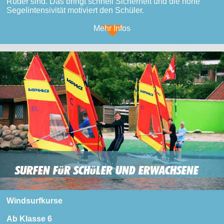
Ruder sind. Das bringt schnell Sicherheit und die hohe
Segelintensivität motiviert den Schüler.
Mehr Infos
SURFEN FüR SCHüLER UND ERWACHSENE
Windsurfkurse
Ab Klasse 6