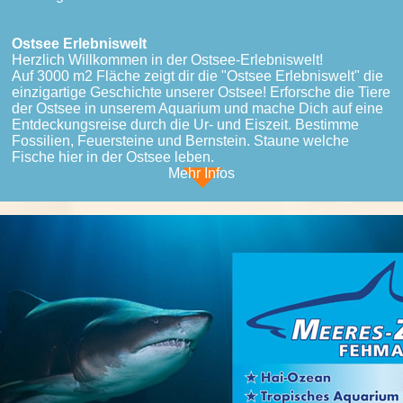
Ostsee Erlebniswelt
Herzlich Willkommen in der Ostsee-Erlebniswelt!
Auf 3000 m2 Fläche zeigt dir die "Ostsee Erlebniswelt" die
einzigartige Geschichte unserer Ostsee! Erforsche die Tiere
der Ostsee in unserem Aquarium und mache Dich auf eine
Entdeckungsreise durch die Ur- und Eiszeit. Bestimme
Fossilien, Feuersteine und Bernstein. Staune welche
Fische hier in der Ostsee leben.
Mehr Infos