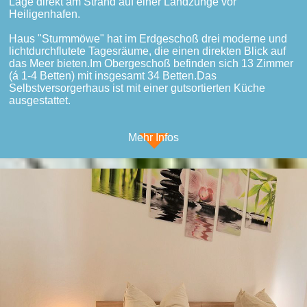
Lage direkt am Strand auf einer Landzunge vor
Heiligenhafen.
Haus "Sturmmöwe" hat im Erdgeschoß drei moderne und
lichtdurchflutete Tagesräume, die einen direkten Blick auf
das Meer bieten.Im Obergeschoß befinden sich 13 Zimmer
(á 1-4 Betten) mit insgesamt 34 Betten.Das
Selbstversorgerhaus ist mit einer gutsortierten Küche
ausgestattet.
Mehr Infos