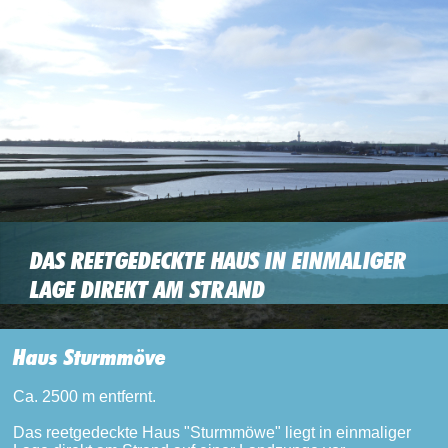
DAS REETGEDECKTE HAUS IN EINMALIGER
LAGE DIREKT AM STRAND
Haus Sturmmöve
Ca. 2500 m entfernt.
Das reetgedeckte Haus "Sturmmöwe" liegt in einmaliger