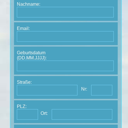
Nachname:
Email:
Geburtsdatum
(DD.MM.JJJJ):
Straße:
Nr:
PLZ:
Ort: