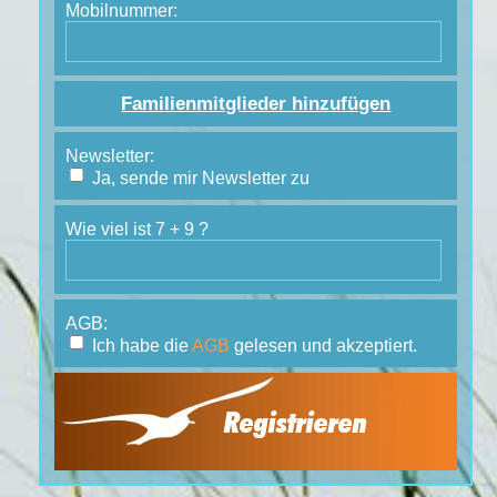
Mobilnummer:
Familienmitglieder hinzufügen
Newsletter:
Ja, sende mir Newsletter zu
Wie viel ist 7 + 9 ?
AGB:
Ich habe die
AGB
gelesen und akzeptiert.
Registrieren