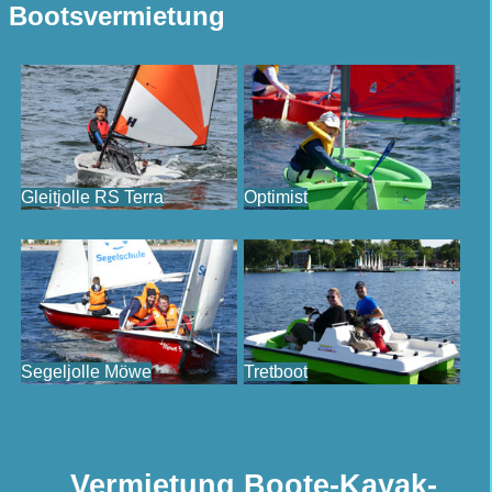
Bootsvermietung
Gleitjolle RS Terra
Optimist
Segeljolle Möwe
Tretboot
Vermietung Boote-Kayak-