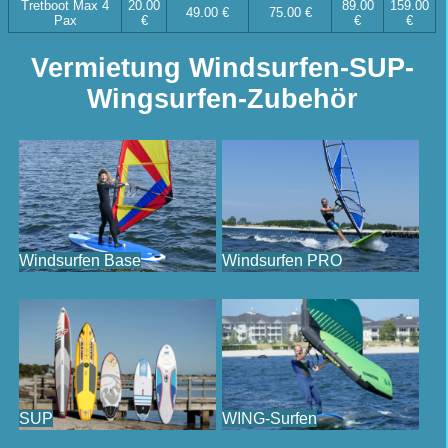
Tretboot Max 4
20.00
89.00
159.00
49.00 €
75.00 €
Pax
€
€
€
Vermietung Windsurfen-SUP-
Wingsurfen-Zubehör
Windsurfen Base
Windsurfen PRO
SUP
WING-Surfen