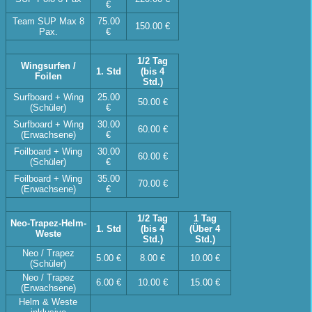
€
Team SUP Max 8
75.00
150.00 €
Pax.
€
1/2 Tag
Wingsurfen /
1. Std
(bis 4
Foilen
Std.)
Surfboard + Wing
25.00
50.00 €
(Schüler)
€
Surfboard + Wing
30.00
60.00 €
(Erwachsene)
€
Foilboard + Wing
30.00
60.00 €
(Schüler)
€
Foilboard + Wing
35.00
70.00 €
(Erwachsene)
€
1/2 Tag
1 Tag
Neo-Trapez-Helm-
1. Std
(bis 4
(Über 4
Weste
Std.)
Std.)
Neo / Trapez
5.00 €
8.00 €
10.00 €
(Schüler)
Neo / Trapez
6.00 €
10.00 €
15.00 €
(Erwachsene)
Helm & Weste