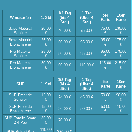
1/2 Tag
1 Tag
5er
10er
Windsurfen
1. Std
(bis 4
(Über 4
Karte
Karte
Std.)
Std.)
Base Material
20.00
75.00
135.00
40.00 €
75.00 €
Schüler
€
€
€
Base Material
25.00
95.00
175.00
50.00 €
95.00 €
Erwachsene
€
€
€
Pro Material
25.00
95.00
175.00
50.00 €
95.00 €
Schüler
€
€
€
Pro Material
30.00
115.00
215.00
60.00 €
115.00 €
Erwachsene
€
€
€
1/2 Tag
1 Tag
5er
10er
SUP
1. Std
(bis 4
(Über 4
Karte
Karte
Std.)
Std.)
SUP Freeride
12.00
50.00
90.00
24.00 €
45.00 €
Schüler
€
€
€
SUP Freeride
15.00
60.00
110.00
30.00 €
50.00 €
Erwachsene
€
€
€
SUP Family Board
35.00
70.00 €
2-4 Pax
€
110.00
SUP Polo 6 Pax
220.00 €