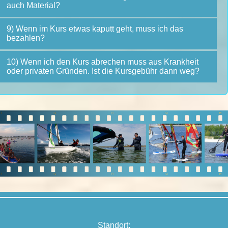
auch Material?
9) Wenn im Kurs etwas kaputt geht, muss ich das
bezahlen?
10) Wenn ich den Kurs abrechen muss aus Krankheit
oder privaten Gründen. Ist die Kursgebühr dann weg?
Standort: