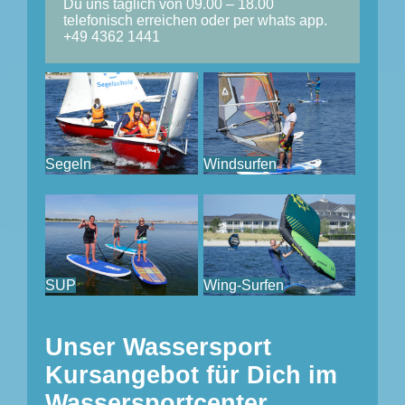
Du uns täglich von 09.00 – 18.00
telefonisch erreichen oder per whats app.
+49 4362 1441
Segeln
Windsurfen
SUP
Wing-Surfen
Unser Wassersport
Kursangebot für Dich im
Wassersportcenter