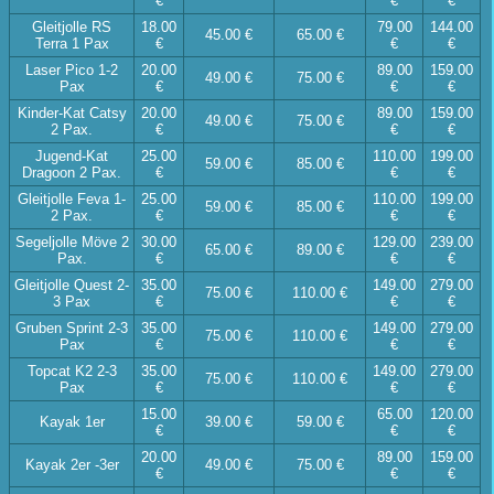
€
€
€
Gleitjolle RS
18.00
79.00
144.00
45.00 €
65.00 €
Terra 1 Pax
€
€
€
Laser Pico 1-2
20.00
89.00
159.00
49.00 €
75.00 €
Pax
€
€
€
Kinder-Kat Catsy
20.00
89.00
159.00
49.00 €
75.00 €
2 Pax.
€
€
€
Jugend-Kat
25.00
110.00
199.00
59.00 €
85.00 €
Dragoon 2 Pax.
€
€
€
Gleitjolle Feva 1-
25.00
110.00
199.00
59.00 €
85.00 €
2 Pax.
€
€
€
Segeljolle Möve 2
30.00
129.00
239.00
65.00 €
89.00 €
Pax.
€
€
€
Gleitjolle Quest 2-
35.00
149.00
279.00
75.00 €
110.00 €
3 Pax
€
€
€
Gruben Sprint 2-3
35.00
149.00
279.00
75.00 €
110.00 €
Pax
€
€
€
Topcat K2 2-3
35.00
149.00
279.00
75.00 €
110.00 €
Pax
€
€
€
15.00
65.00
120.00
Kayak 1er
39.00 €
59.00 €
€
€
€
20.00
89.00
159.00
Kayak 2er -3er
49.00 €
75.00 €
€
€
€