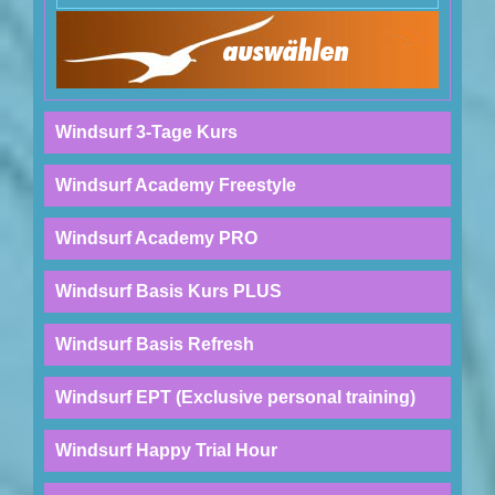
auswählen
Windsurf 3-Tage Kurs
Windsurf Academy Freestyle
Windsurf Academy PRO
Windsurf Basis Kurs PLUS
Windsurf Basis Refresh
Windsurf EPT (Exclusive personal training)
Windsurf Happy Trial Hour