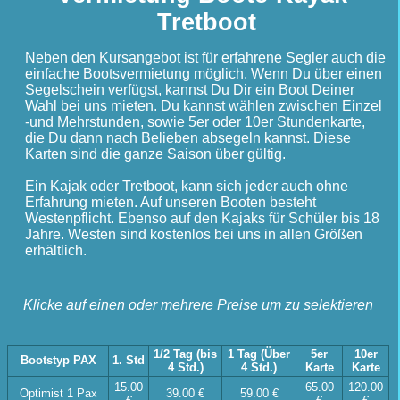
Tretboot
Neben den Kursangebot ist für erfahrene Segler auch die
einfache Bootsvermietung möglich. Wenn Du über einen
Segelschein verfügst, kannst Du Dir ein Boot Deiner
Wahl bei uns mieten. Du kannst wählen zwischen Einzel
-und Mehrstunden, sowie 5er oder 10er Stundenkarte,
die Du dann nach Belieben absegeln kannst. Diese
Karten sind die ganze Saison über gültig.
Ein Kajak oder Tretboot, kann sich jeder auch ohne
Erfahrung mieten. Auf unseren Booten besteht
Westenpflicht. Ebenso auf den Kajaks für Schüler bis 18
Jahre. Westen sind kostenlos bei uns in allen Größen
erhältlich.
Klicke auf einen oder mehrere Preise um zu selektieren
1/2 Tag (bis
1 Tag (Über
5er
10er
Bootstyp PAX
1. Std
4 Std.)
4 Std.)
Karte
Karte
15.00
65.00
120.00
Optimist 1 Pax
39.00 €
59.00 €