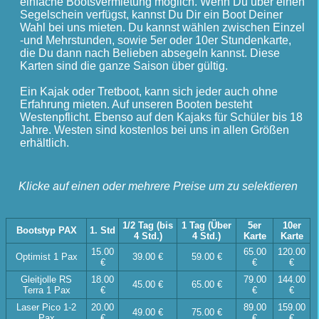
einfache Bootsvermietung möglich. Wenn Du über einen
Segelschein verfügst, kannst Du Dir ein Boot Deiner
Wahl bei uns mieten. Du kannst wählen zwischen Einzel
-und Mehrstunden, sowie 5er oder 10er Stundenkarte,
die Du dann nach Belieben absegeln kannst. Diese
Karten sind die ganze Saison über gültig.
Ein Kajak oder Tretboot, kann sich jeder auch ohne
Erfahrung mieten. Auf unseren Booten besteht
Westenpflicht. Ebenso auf den Kajaks für Schüler bis 18
Jahre. Westen sind kostenlos bei uns in allen Größen
erhältlich.
Klicke auf einen oder mehrere Preise um zu selektieren
1/2 Tag (bis
1 Tag (Über
5er
10er
Bootstyp PAX
1. Std
4 Std.)
4 Std.)
Karte
Karte
15.00
65.00
120.00
Optimist 1 Pax
39.00 €
59.00 €
€
€
€
Gleitjolle RS
18.00
79.00
144.00
45.00 €
65.00 €
Terra 1 Pax
€
€
€
Laser Pico 1-2
20.00
89.00
159.00
49.00 €
75.00 €
Pax
€
€
€