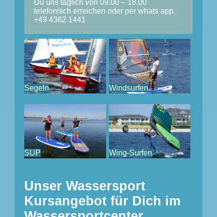
Du uns täglich von 09.00 – 18.00
telefonisch erreichen oder per whats app.
+49 4362 1441
Segeln
Windsurfen
SUP
Wing-Surfen
Unser Wassersport
Kursangebot für Dich im
Wassersportcenter