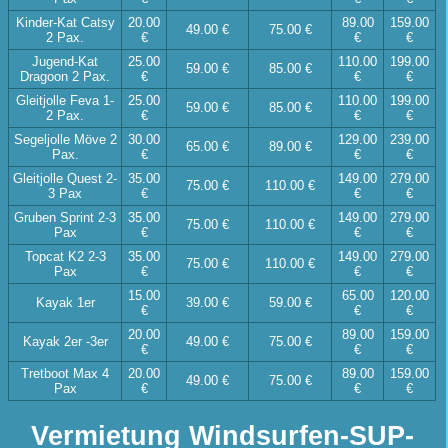
Kinder-Kat Catsy
20.00
89.00
159.00
49.00 €
75.00 €
2 Pax.
€
€
€
Jugend-Kat
25.00
110.00
199.00
59.00 €
85.00 €
Dragoon 2 Pax.
€
€
€
Gleitjolle Feva 1-
25.00
110.00
199.00
59.00 €
85.00 €
2 Pax.
€
€
€
Segeljolle Möve 2
30.00
129.00
239.00
65.00 €
89.00 €
Pax.
€
€
€
Gleitjolle Quest 2-
35.00
149.00
279.00
75.00 €
110.00 €
3 Pax
€
€
€
Gruben Sprint 2-3
35.00
149.00
279.00
75.00 €
110.00 €
Pax
€
€
€
Topcat K2 2-3
35.00
149.00
279.00
75.00 €
110.00 €
Pax
€
€
€
15.00
65.00
120.00
Kayak 1er
39.00 €
59.00 €
€
€
€
20.00
89.00
159.00
Kayak 2er -3er
49.00 €
75.00 €
€
€
€
Tretboot Max 4
20.00
89.00
159.00
49.00 €
75.00 €
Pax
€
€
€
Vermietung Windsurfen-SUP-