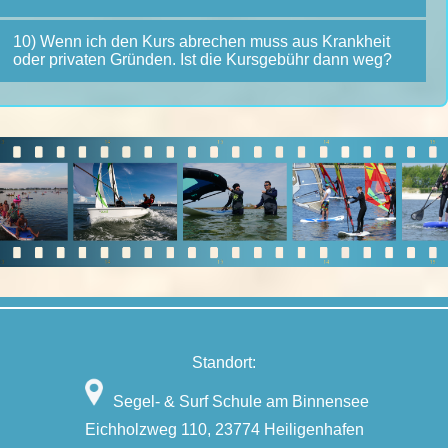
10) Wenn ich den Kurs abrechen muss aus Krankheit
oder privaten Gründen. Ist die Kursgebühr dann weg?
Standort:
Segel- & Surf Schule am Binnensee
Eichholzweg 110, 23774 Heiligenhafen