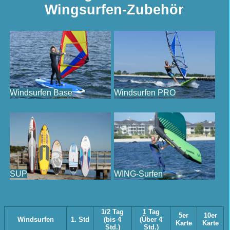
Wingsurfen-Zubehör
Windsurfen Base
Windsurfen PRO
SUP
WING-Surfen
1/2 Tag
1 Tag
5er
10er
Windsurfen
1. Std
(bis 4
(Über 4
Karte
Karte
Std.)
Std.)