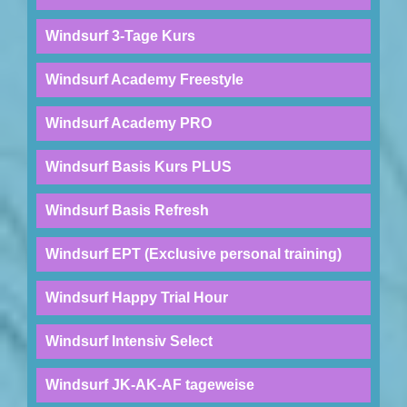
Windsurf 3-Tage Kurs
Windsurf Academy Freestyle
Windsurf Academy PRO
Windsurf Basis Kurs PLUS
Windsurf Basis Refresh
Windsurf EPT (Exclusive personal training)
Windsurf Happy Trial Hour
Windsurf Intensiv Select
Windsurf JK-AK-AF tageweise