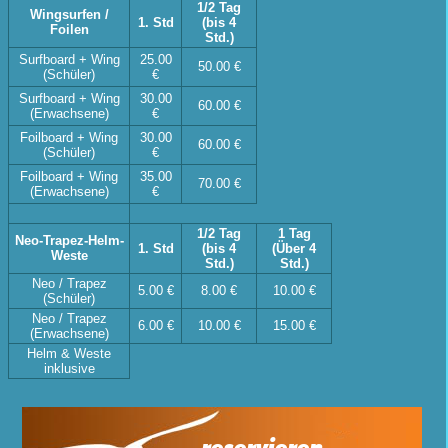
1/2 Tag
Wingsurfen /
1. Std
(bis 4
Foilen
Std.)
Surfboard + Wing
25.00
50.00 €
(Schüler)
€
Surfboard + Wing
30.00
60.00 €
(Erwachsene)
€
Foilboard + Wing
30.00
60.00 €
(Schüler)
€
Foilboard + Wing
35.00
70.00 €
(Erwachsene)
€
1/2 Tag
1 Tag
Neo-Trapez-Helm-
1. Std
(bis 4
(Über 4
Weste
Std.)
Std.)
Neo / Trapez
5.00 €
8.00 €
10.00 €
(Schüler)
Neo / Trapez
6.00 €
10.00 €
15.00 €
(Erwachsene)
Helm & Weste
inklusive
reservieren