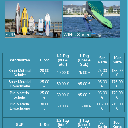
SUP
WING-Surfen
1/2 Tag
1 Tag
5er
10er
Windsurfen
1. Std
(bis 4
(Über 4
Karte
Karte
Std.)
Std.)
Base Material
20.00
75.00
135.00
40.00 €
75.00 €
Schüler
€
€
€
Base Material
25.00
95.00
175.00
50.00 €
95.00 €
Erwachsene
€
€
€
Pro Material
25.00
95.00
175.00
50.00 €
95.00 €
Schüler
€
€
€
Pro Material
30.00
115.00
215.00
60.00 €
115.00 €
Erwachsene
€
€
€
1/2 Tag
1 Tag
5er
10er
SUP
1. Std
(bis 4
(Über 4
Karte
Karte