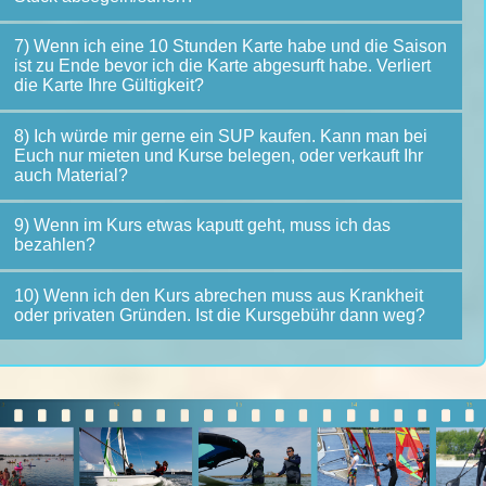
7) Wenn ich eine 10 Stunden Karte habe und die Saison
ist zu Ende bevor ich die Karte abgesurft habe. Verliert
die Karte Ihre Gültigkeit?
8) Ich würde mir gerne ein SUP kaufen. Kann man bei
Euch nur mieten und Kurse belegen, oder verkauft Ihr
auch Material?
9) Wenn im Kurs etwas kaputt geht, muss ich das
bezahlen?
10) Wenn ich den Kurs abrechen muss aus Krankheit
oder privaten Gründen. Ist die Kursgebühr dann weg?