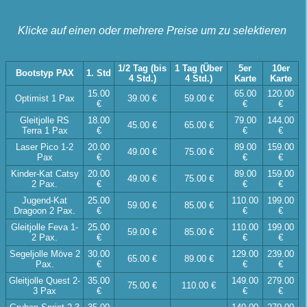
Klicke auf einen oder mehrere Preise um zu selektieren
1/2 Tag (bis
1 Tag (Über
5er
10er
Bootstyp PAX
1. Std
4 Std.)
4 Std.)
Karte
Karte
15.00
65.00
120.00
Optimist 1 Pax
39.00 €
59.00 €
€
€
€
Gleitjolle RS
18.00
79.00
144.00
45.00 €
65.00 €
Terra 1 Pax
€
€
€
Laser Pico 1-2
20.00
89.00
159.00
49.00 €
75.00 €
Pax
€
€
€
Kinder-Kat Catsy
20.00
89.00
159.00
49.00 €
75.00 €
2 Pax.
€
€
€
Jugend-Kat
25.00
110.00
199.00
59.00 €
85.00 €
Dragoon 2 Pax.
€
€
€
Gleitjolle Feva 1-
25.00
110.00
199.00
59.00 €
85.00 €
2 Pax.
€
€
€
Segeljolle Möve 2
30.00
129.00
239.00
65.00 €
89.00 €
Pax.
€
€
€
Gleitjolle Quest 2-
35.00
149.00
279.00
75.00 €
110.00 €
3 Pax
€
€
€