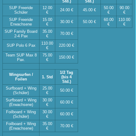
Std.)
Std.)
SUP Freeride
12.00
50.00
90.00
24.00 €
45.00 €
Schüler
€
€
€
SUP Freeride
15.00
60.00
110.00
30.00 €
50.00 €
Erwachsene
€
€
€
SUP Family Board
35.00
70.00 €
2-4 Pax
€
110.00
SUP Polo 6 Pax
220.00 €
€
Team SUP Max 8
75.00
150.00 €
Pax.
€
1/2 Tag
Wingsurfen /
1. Std
(bis 4
Foilen
Std.)
Surfboard + Wing
25.00
50.00 €
(Schüler)
€
Surfboard + Wing
30.00
60.00 €
(Erwachsene)
€
Foilboard + Wing
30.00
60.00 €
(Schüler)
€
Foilboard + Wing
35.00
70.00 €
(Erwachsene)
€