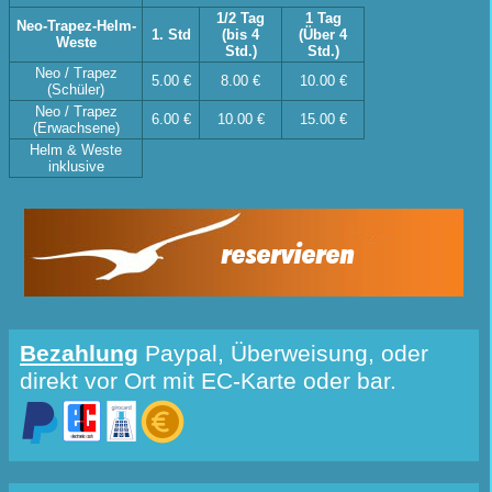
1/2 Tag
1 Tag
Neo-Trapez-Helm-
1. Std
(bis 4
(Über 4
Weste
Std.)
Std.)
Neo / Trapez
5.00 €
8.00 €
10.00 €
(Schüler)
Neo / Trapez
6.00 €
10.00 €
15.00 €
(Erwachsene)
Helm & Weste
inklusive
reservieren
Bezahlung
Paypal, Überweisung, oder
direkt vor Ort mit EC-Karte oder bar.