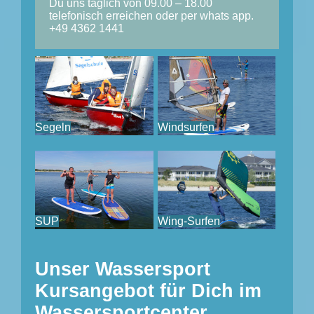
Du uns täglich von 09.00 – 18.00
telefonisch erreichen oder per whats app.
+49 4362 1441
Segeln
Windsurfen
SUP
Wing-Surfen
Unser Wassersport
Kursangebot für Dich im
Wassersportcenter