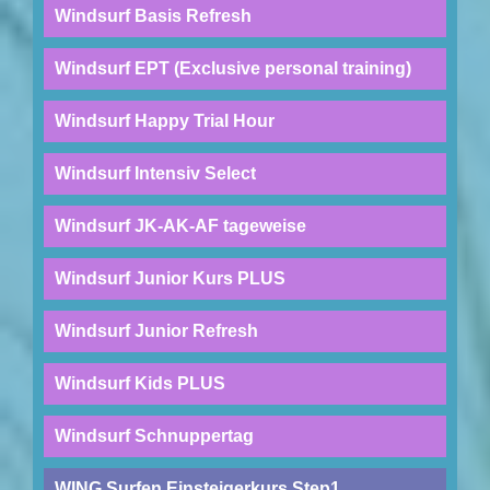
Windsurf Basis Refresh
Windsurf EPT (Exclusive personal training)
Windsurf Happy Trial Hour
Windsurf Intensiv Select
Windsurf JK-AK-AF tageweise
Windsurf Junior Kurs PLUS
Windsurf Junior Refresh
Windsurf Kids PLUS
Windsurf Schnuppertag
WING Surfen Einsteigerkurs Step1