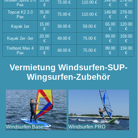
Gruben Sprint 2-3
35.00
149.00
279.00
75.00 €
110.00 €
Pax
€
€
€
Topcat K2 2-3
35.00
149.00
279.00
75.00 €
110.00 €
Pax
€
€
€
15.00
65.00
120.00
Kayak 1er
39.00 €
59.00 €
€
€
€
20.00
89.00
159.00
Kayak 2er -3er
49.00 €
75.00 €
€
€
€
Tretboot Max 4
20.00
89.00
159.00
49.00 €
75.00 €
Pax
€
€
€
Vermietung Windsurfen-SUP-
Wingsurfen-Zubehör
Windsurfen Base
Windsurfen PRO